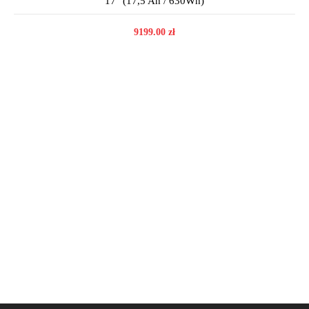
17" (17,5 Ah / 630Wh)
9199.00 zł