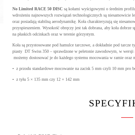
No Limited RACE 50 DISC
są kołami wyścigowymi o średnim profilu
wdrożeniu najnowszych rozwiązań technologicznych są niesamowicie le
oraz posiadają stabilną aerodynamikę. Koła charakteryzują się niesamo
przyspieszeniem. Wysokość obręczy jest tak dobrana, aby koła dobrze s
na płaskich odcinkach oraz w terenie górzystym.
Koła są przystosowane pod hamulce tarczowe, a dokładnie pod tarcze t
piasty DT Swiss 350 – sprawdzone w peletonie zawodowym, w wersji sz
możemy dostosować je do każdego systemu mocowania w ramie oraz n
• z przodu standardowe mocowanie na zacisk 5 mm czyli 10 mm pro bo
• z tyłu 5 × 135 mm czy 12 × 142 mm
SPECYFI