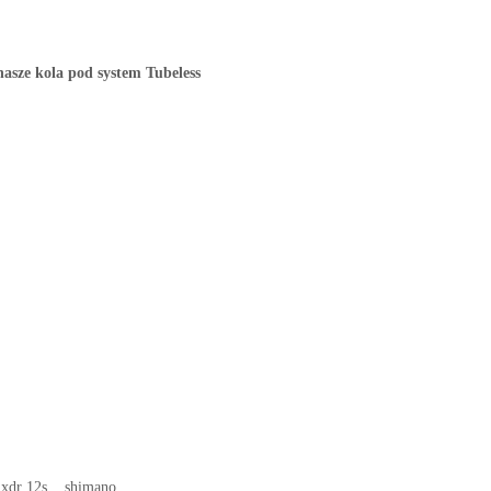
nasze kola pod system Tubeless
m xdr 12s , shimano