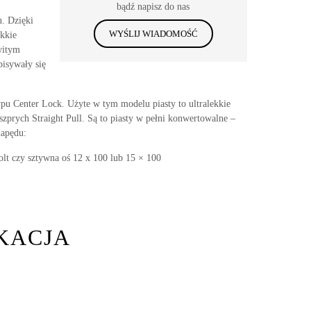
bądź napisz do nas
. Dzięki
WYŚLIJ WIADOMOŚĆ
kkie
witym
pisywały się
ypu Center Lock. Użyte w tym modelu piasty to ultralekkie
prych Straight Pull. Są to piasty w pełni konwertowalne –
apędu:
lt czy sztywna oś 12 x 100 lub 15 × 100
KACJA