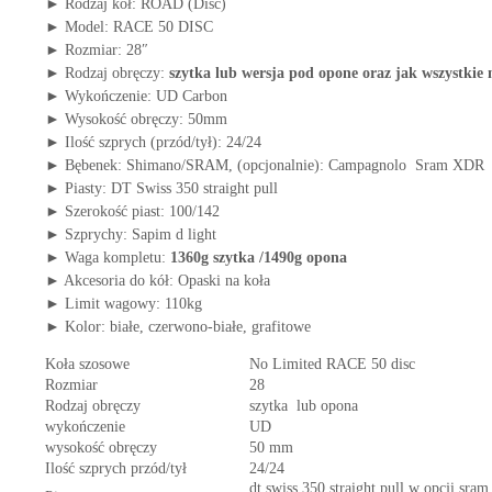
► Rodzaj kół: ROAD (Disc)
► Model: RACE 50 DISC
► Rozmiar: 28″
► Rodzaj obręczy:
szytka lub wersja pod opone oraz jak wszystkie 
► Wykończenie: UD Carbon
► Wysokość obręczy: 50mm
► Ilość szprych (przód/tył): 24/24
► Bębenek: Shimano/SRAM, (opcjonalnie): Campagnolo Sram XDR
► Piasty: DT Swiss 350 straight pull
► Szerokość piast: 100/142
► Szprychy: Sapim d light
► Waga kompletu:
1360g szytka /1490g opona
► Akcesoria do kół: Opaski na koła
► Limit wagowy: 110kg
► Kolor: białe, czerwono-białe, grafitowe
Koła szosowe
No Limited RACE 50 disc
Rozmiar
28
Rodzaj obręczy
szytka lub opona
wykończenie
UD
wysokość obręczy
50 mm
Ilość szprych przód/tył
24/24
dt swiss 350 straight pull w opcji sra