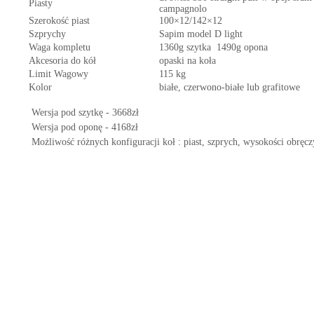
Piasty
campagnolo
Szerokość piast
100×12/142×12
Szprychy
Sapim model D light
Waga kompletu
1360g szytka 1490g opona
Akcesoria do kół
opaski na koła
Limit Wagowy
115 kg
Kolor
białe, czerwono-białe lub grafitowe
Wersja pod szytkę - 3668zł
Wersja pod oponę - 4168zł
Możliwość różnych konfiguracji koł : piast, szprych, wysokości obręcz