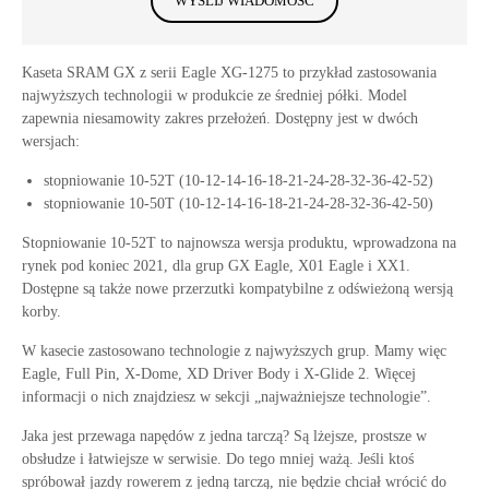
WYŚLIJ WIADOMOŚĆ
Kaseta SRAM GX z serii Eagle XG-1275 to przykład zastosowania
najwyższych technologii w produkcie ze średniej półki. Model
zapewnia niesamowity zakres przełożeń. Dostępny jest w dwóch
wersjach:
stopniowanie 10-52T (10-12-14-16-18-21-24-28-32-36-42-52)
stopniowanie 10-50T (10-12-14-16-18-21-24-28-32-36-42-50)
Stopniowanie 10-52T to najnowsza wersja produktu, wprowadzona na
rynek pod koniec 2021, dla grup GX Eagle, X01 Eagle i XX1.
Dostępne są także nowe przerzutki kompatybilne z odświeżoną wersją
korby.
W kasecie zastosowano technologie z najwyższych grup. Mamy więc
Eagle, Full Pin, X-Dome, XD Driver Body i X-Glide 2. Więcej
informacji o nich znajdziesz w sekcji „najważniejsze technologie”.
Jaka jest przewaga napędów z jedna tarczą? Są lżejsze, prostsze w
obsłudze i łatwiejsze w serwisie. Do tego mniej ważą. Jeśli ktoś
spróbował jazdy rowerem z jedną tarczą, nie będzie chciał wrócić do