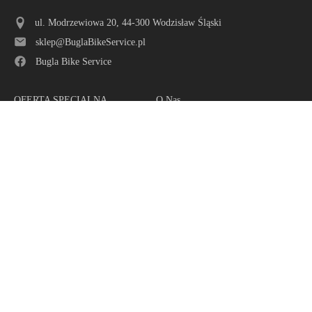
ul. Modrzewiowa 20, 44-300 Wodzisław Śląski
sklep@BuglaBikeService.pl
Bugla Bike Service
OFERTA SPECIALNA
O Nas
Rowery MTB
Oferta
Rowery SZOSA - GRAVEL
Serwis
Rowery CROSSOWE
Team
Rowery TREKINGOWE
Zawody
Rowery MIEJSKIE
Galeria
Rowery BMX - DIRT
Kontakt
Rowery JUNIOR - KIDS
Rowery E-Bike Elektryczne
Akcesoria i części
Odzież - Kaski - Okulary
Copyright © 2026 Bugla Bike Service
studiomh.pl