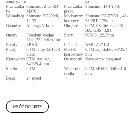
amortyzator
sp.
Przerzutka
Shimano Altus RD-
Przerzutka
Shimano FD-TY710
tył
M370
przód
Wolnobieg
Shimano HG200/8,
Mechanizm
Shimano FC-TY301, 48-
12-32
korbowy
38-28T, 175mm
Hamulce
Alhonga V-brake
Obręcze
CTM ZX-lite, 622×19
BA, GBS, 32H
Opony
Freedom Wedge
Stery
NECO 122,5mm
28×1,75″ reflex line
Pedały
SP 510
Łańcuch
KMC Z7/114L
Piasty
CTM alloy 32H QR
Mostek
CTM adjustable, 90/25,4
black
kierownicy
mm
Kierownica
CTM rise bar,
Oś suportu
Neco semi-integrated
640/25,4 mm
Siodło
CTM
Wspornik
CTM SP 602, 350×31,6
siodła
mm
Biegi
24 speed
WRÓĆ DO LISTY